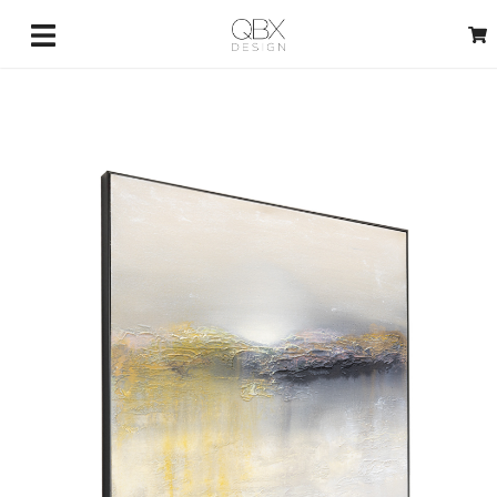
3429733698
(telefono e Whatsapp)