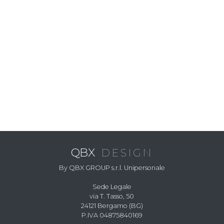
QBX
DESIGN
By QBX GROUP s.r.l. Unipersonale
Sede Legale
via T. Tasso, 50
24121 Bergamo (BG)
P.IVA 04875840169