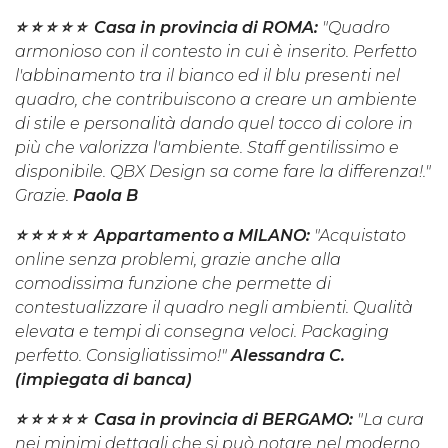
⭐️ ⭐️ ⭐️ ⭐️ ⭐️ Casa in provincia di ROMA:
"Quadro
armonioso con il contesto in cui è inserito. Perfetto
l'abbinamento tra il bianco ed il blu presenti nel
quadro, che contribuiscono a creare un ambiente
di stile e personalità dando quel tocco di colore in
più che valorizza l'ambiente. Staff gentilissimo e
disponibile. QBX Design sa come fare la differenza!."
Grazie.
Paola B
⭐️ ⭐️ ⭐️ ⭐️ ⭐️ Appartamento a MILANO:
"Acquistato
online senza problemi, grazie anche alla
comodissima funzione che permette di
contestualizzare il quadro negli ambienti. Qualità
elevata e tempi di consegna veloci. Packaging
perfetto. Consigliatissimo!"
Alessandra C.
(impiegata di banca)
⭐️ ⭐️ ⭐️ ⭐️ ⭐️ Casa in provincia di BERGAMO:
"La cura
nei minimi dettagli che si può notare nel moderno