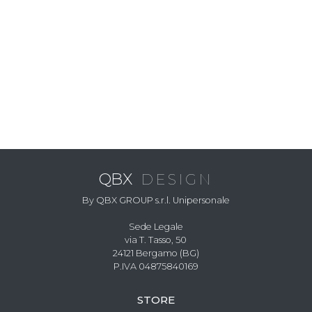
QBX
DESIGN
By QBX GROUP s.r.l. Unipersonale
Sede Legale
via T. Tasso, 50
24121 Bergamo (BG)
P.IVA 04875840169
STORE