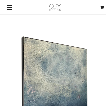
3429733698
(telefono e Whatsapp)