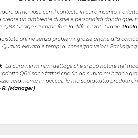
adro armonioso con il contesto in cui è inserito. Perfetto
 creare un ambiente di stile e personalità dando quel toc
le. QBX Design sa come fare la differenza!." Grazie.
Paola
quistato online senza problemi, grazie anche alla como
. Qualità elevata e tempi di consegna veloci. Packaging 
O:
"La cura nei minimi dettagli che si può notare nel m
rodotto QBX sono fattori che fin da subito mi hanno grati
vizio veramente impeccabile ma soprattutto prodotti di a
 R. (Manager)