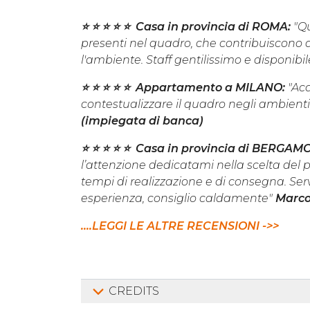
⭐️ ⭐️ ⭐️ ⭐️ ⭐️ Casa in provincia di ROMA:
"Qu
presenti nel quadro, che contribuiscono a
l'ambiente. Staff gentilissimo e disponibi
⭐️ ⭐️ ⭐️ ⭐️ ⭐️ Appartamento a MILANO:
"Ac
contestualizzare il quadro negli ambienti
(impiegata di banca)
⭐️ ⭐️ ⭐️ ⭐️ ⭐️ Casa in provincia di BERGAM
l’attenzione dedicatami nella scelta del p
tempi di realizzazione e di consegna. Ser
esperienza, consiglio caldamente"
Marco
....LEGGI LE ALTRE RECENSIONI ->>
CREDITS