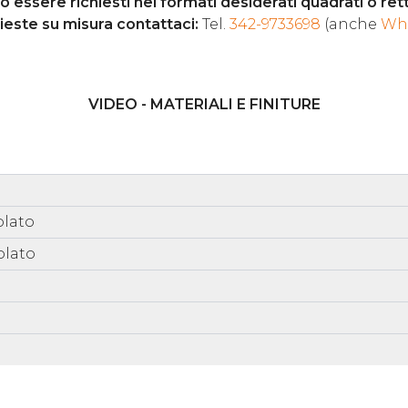
essere richiesti nei formati desiderati quadrati o rett
hieste su misura contattaci:
Tel.
342-9733698
(anche
Wh
VIDEO - MATERIALI E FINITURE
olato
olato