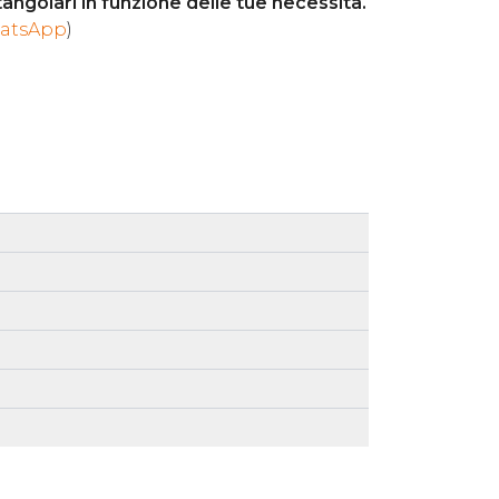
angolari in funzione delle tue necessità.
atsApp
)