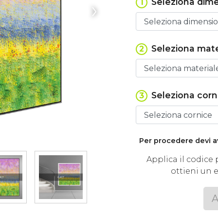
›
Seleziona dim
1
Seleziona mate
2
Seleziona corn
3
Per procedere devi a
Applica il codic
ottieni un 
A