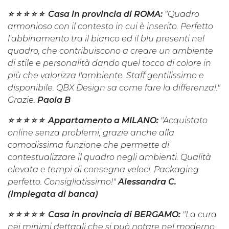
⭐️ ⭐️ ⭐️ ⭐️ ⭐️ Casa in provincia di ROMA:
"Quadro
armonioso con il contesto in cui è inserito. Perfetto
l'abbinamento tra il bianco ed il blu presenti nel
quadro, che contribuiscono a creare un ambiente
di stile e personalità dando quel tocco di colore in
più che valorizza l'ambiente. Staff gentilissimo e
disponibile. QBX Design sa come fare la differenza!."
Grazie.
Paola B
⭐️ ⭐️ ⭐️ ⭐️ ⭐️ Appartamento a MILANO:
"Acquistato
online senza problemi, grazie anche alla
comodissima funzione che permette di
contestualizzare il quadro negli ambienti. Qualità
elevata e tempi di consegna veloci. Packaging
perfetto. Consigliatissimo!"
Alessandra C.
(impiegata di banca)
⭐️ ⭐️ ⭐️ ⭐️ ⭐️ Casa in provincia di BERGAMO:
"La cura
nei minimi dettagli che si può notare nel moderno