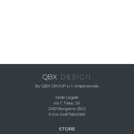
QBX
DESIGN
By QBX GROUP s.r.l. Unipersonale
Sede Legale
via T. Tasso, 50
24121 Bergamo (BG)
P.IVA 04875840169
STORE