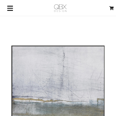
3429733698
(telefono e Whatsapp)