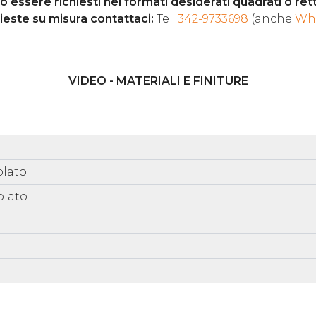
essere richiesti nei formati desiderati quadrati o rett
hieste su misura contattaci:
Tel.
342-9733698
(anche
Wh
VIDEO - MATERIALI E FINITURE
olato
olato