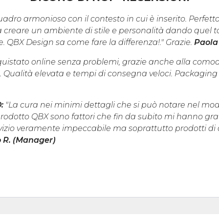
adro armonioso con il contesto in cui è inserito. Perfetto
 creare un ambiente di stile e personalità dando quel toc
le. QBX Design sa come fare la differenza!." Grazie.
Paola
quistato online senza problemi, grazie anche alla como
. Qualità elevata e tempi di consegna veloci. Packaging 
O:
"La cura nei minimi dettagli che si può notare nel m
rodotto QBX sono fattori che fin da subito mi hanno grati
vizio veramente impeccabile ma soprattutto prodotti di a
 R. (Manager)