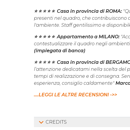
⭐️ ⭐️ ⭐️ ⭐️ ⭐️ Casa in provincia di ROMA:
"Qu
presenti nel quadro, che contribuiscono a
l'ambiente. Staff gentilissimo e disponibi
⭐️ ⭐️ ⭐️ ⭐️ ⭐️ Appartamento a MILANO:
"Ac
contestualizzare il quadro negli ambienti
(impiegata di banca)
⭐️ ⭐️ ⭐️ ⭐️ ⭐️ Casa in provincia di BERGAM
l’attenzione dedicatami nella scelta del p
tempi di realizzazione e di consegna. Ser
esperienza, consiglio caldamente"
Marco
....LEGGI LE ALTRE RECENSIONI ->>
CREDITS