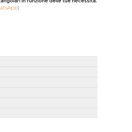
angolari in funzione delle tue necessità.
atsApp
)