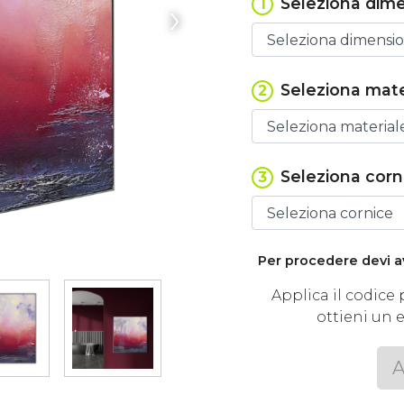
›
Seleziona dim
1
Seleziona mate
2
Seleziona corn
3
Per procedere devi a
Applica il codic
ottieni un 
A