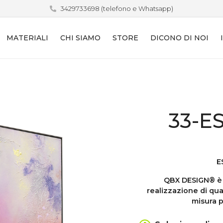
3429733698
(telefono e Whatsapp)
MATERIALI
CHI SIAMO
STORE
DICONO DI NOI
33-E
E
QBX DESIGN® è i
realizzazione di qua
misura p